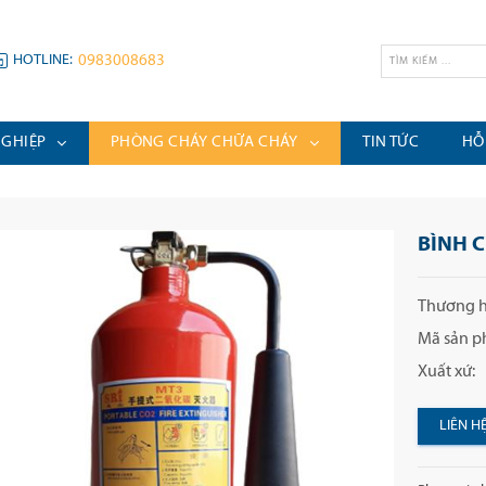
HOTLINE:
0983008683
NGHIỆP
PHÒNG CHÁY CHỮA CHÁY
TIN TỨC
HỖ
BÌNH 
Thương h
Mã sản p
Xuất xứ:
LIÊN H