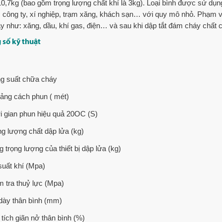
0,7kg (bao gồm trọng lượng chất khí là 3kg). Loại bình được sử dụng
 công ty, xí nghiệp, trạm xăng, khách sạn… với quy mô nhỏ. Phạm 
y như: xăng, dầu, khí gas, điện… và sau khi dập tắt đám cháy chất 
 số kỹ thuật
g suất chữa cháy
ảng cách phun ( mét)
i gian phun hiệu quả 20OC (S)
ng lượng chất dập lửa (kg)
 trọng lượng của thiết bị dập lửa (kg)
suất khí (Mpa)
m tra thuỷ lực (Mpa)
dày thân bình (mm)
 tích giãn nở thân bình (%)