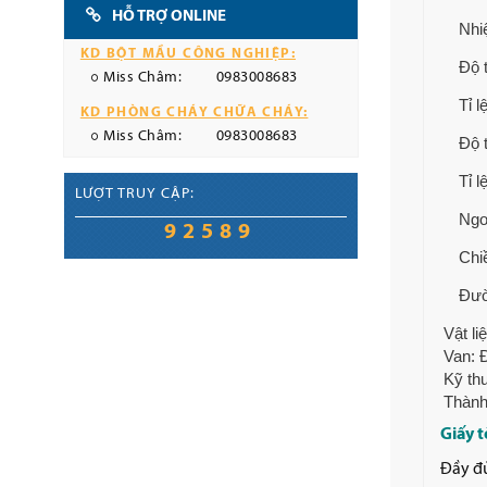
HỖ TRỢ ONLINE
Nhi
KD BỘT MẦU CÔNG NGHIỆP:
Độ 
Miss Châm:
0983008683
Tỉ l
KD PHÒNG CHÁY CHỮA CHÁY:
Miss Châm:
0983008683
Độ 
Tỉ l
LƯỢT TRUY CẬP:
Ngo
92589
Chi
Đườ
Vật l
Van: 
Kỹ thu
Thành
Giấy t
Đầy đủ