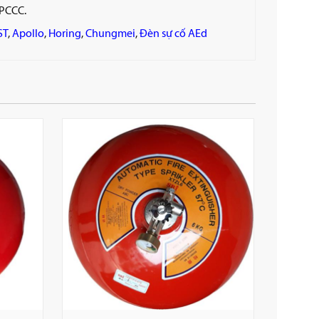
 PCCC.
ST
,
Apollo
,
Horing
,
Chungmei
,
Đèn sự cố AEd