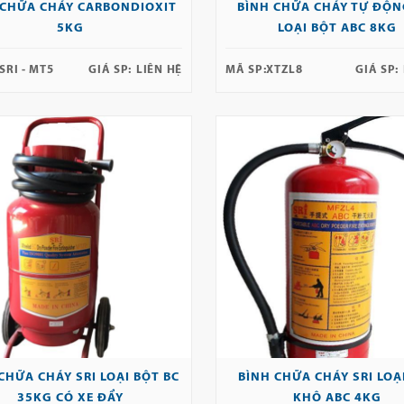
 CHỮA CHÁY CARBONDIOXIT
BÌNH CHỮA CHÁY TỰ ĐỘN
5KG
LOẠI BỘT ABC 8KG
SRI - MT5
GIÁ SP:
LIÊN HỆ
MÃ SP:
XTZL8
GIÁ SP:
CHỮA CHÁY SRI LOẠI BỘT BC
BÌNH CHỮA CHÁY SRI LOẠ
35KG CÓ XE ĐẨY
KHÔ ABC 4KG