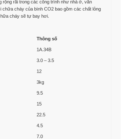
 rộng rãi trong các công trình như nhà ở, văn
vi chữa cháy của bình CO2 bao gồm các chất lỏng
chữa cháy sẽ tự bay hơi.
Thông số
1A.34B
3.0 – 3.5
12
3kg
9.5
15
22.5
4.5
7.0