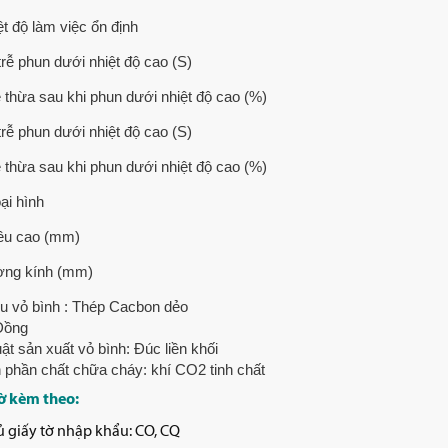
ệt độ làm việc ổn định
trễ phun dưới nhiệt độ cao (S)
ệ thừa sau khi phun dưới nhiệt độ cao (%)
trễ phun dưới nhiệt độ cao (S)
ệ thừa sau khi phun dưới nhiệt độ cao (%)
ại hình
ều cao (mm)
ng kính (mm)
iệu vỏ bình : Thép Cacbon dẻo
Đồng
ật sản xuất vỏ bình: Đúc liền khối
 phần chất chữa cháy: khí CO2 tinh chất
ờ kèm theo:
 giấy tờ nhập khẩu: CO, CQ