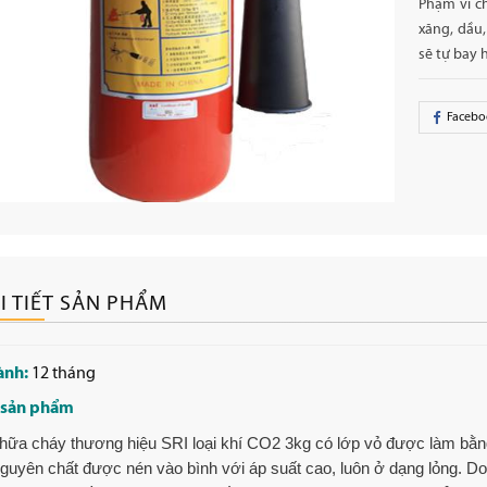
Phạm vi c
xăng, dầu,
sẽ tự bay h
Facebo
I TIẾT SẢN PHẨM
ành:
12 tháng
 sản phẩm
hữa cháy thương hiệu SRI loại khí CO2 3kg có lớp vỏ được làm bằng th
uyên chất được nén vào bình với áp suất cao, luôn ở dạng lỏng. Do 