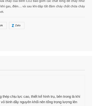
hữa cháy của bình CO2 bao gồm các chất lỏng dễ cháy như:
 khí gas, điện… và sau khi dập tắt đám cháy chất chữa cháy
ơi.
ok
Zalo
ép chịu lực cao, thiết kế hình trụ, bên trong là khí
vỏ bình dầy nguyên khối nên tổng trọng lượng lên