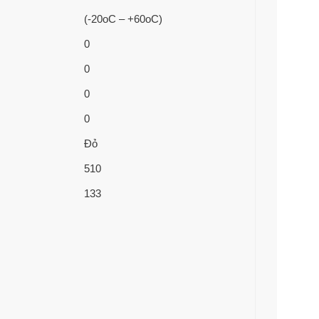
(-20oC – +60oC)
0
0
0
0
Đỏ
510
133