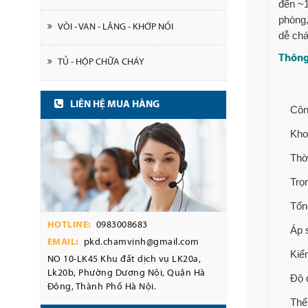
đến ~1
phòng,
VÒI - VAN - LĂNG - KHỚP NỐI
dễ chá
Thông
TỦ - HỘP CHỮA CHÁY
LIÊN HỆ MUA HÀNG
Côn
Kho
Thờ
Trọ
Tổng
HOTLINE:
0983008683
Áp 
EMAIL:
pkd.chamvinh@gmail.com
Kiể
NO 10-LK45 Khu đất dịch vụ LK20a,
Lk20b, Phường Dương Nội, Quận Hà
Độ 
Đông, Thành Phố Hà Nội.
Thể