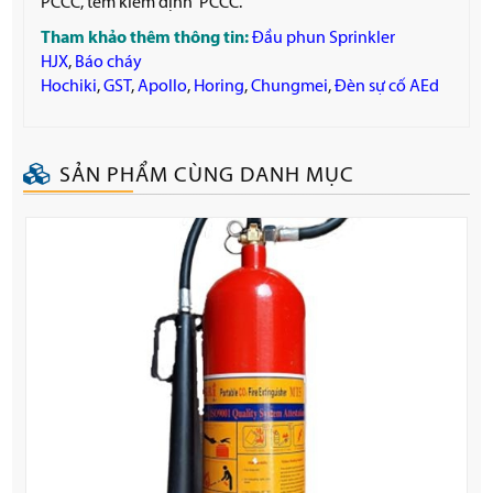
PCCC, tem kiểm định PCCC.
Tham khảo thêm thông tin:
Đầu phun Sprinkler
HJX
,
Báo cháy
Hochiki
,
GST
,
Apollo
,
Horing
,
Chungmei
,
Đèn sự cố AEd
SẢN PHẨM CÙNG DANH MỤC