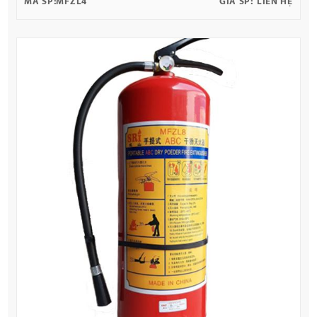
MÃ SP:
MFZL4
GIÁ SP:
LIÊN HỆ