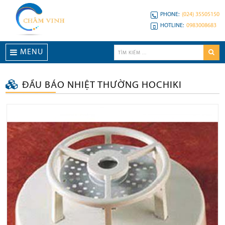
PHONE:
(024) 35505150
HOTLINE:
0983008683
MENU
ĐẦU BÁO NHIỆT THƯỜNG HOCHIKI