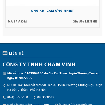
ỐNG KHÍ CẢM ỨNG NHIỆT
MÃ SP:
AK-M
GIÁ SP:
LIÊN HỆ
LIÊN HỆ
CÔNG TY TNHH CHÂM VINH
Mã số thuế: 0103904180 do Chi Cục Thuế Huyện Thường Tín cấp
ngày 01/06/2009
NO 10-LK45 Khu đất dịch vụ LK20a, Lk20b, Phường Dương Nội, Quận
Hà Đông, Thành Phố Hà Nội.
(024) 35505150
0983008683
pkd.chamvinh@gmail.com
https://chamvinh.vn