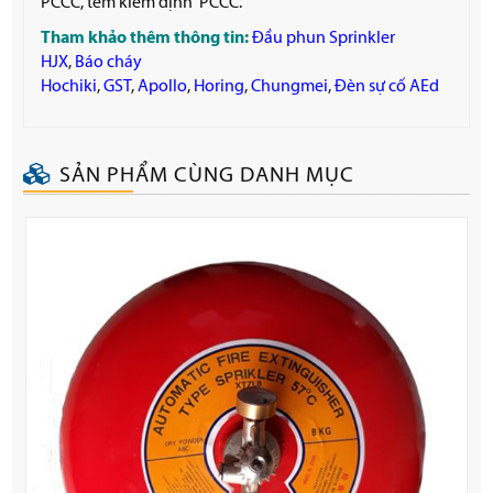
PCCC, tem kiểm định PCCC.
Tham khảo thêm thông tin:
Đầu phun Sprinkler
HJX
,
Báo cháy
Hochiki
,
GST
,
Apollo
,
Horing
,
Chungmei
,
Đèn sự cố AEd
SẢN PHẨM CÙNG DANH MỤC