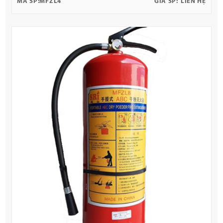
MÃ SP:
MFZL4
GIÁ SP:
LIÊN HỆ