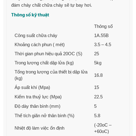
đám cháy chất chữa cháy sẽ tự bay hơi.
Thông số kỹ thuật
Thông số
Công suất chữa cháy
1A.55B
Khoảng cách phun ( mét)
3.5 – 4.5
Thời gian phun hiệu quả 20OC (S)
25
Trong lượng chất dập lửa (kg)
5kg
Tổng trong lượng của thiết bị dập lửa
16.8
(kg)
Áp suất khí (Mpa)
15
Kiểm tra thuỷ lực (Mpa)
22.5
Độ dày thân bình (mm)
5
Thể tích giãn nở thân bình (%)
5.8
(-20oC –
Nhiệt độ làm việc ổn định
+60oC)