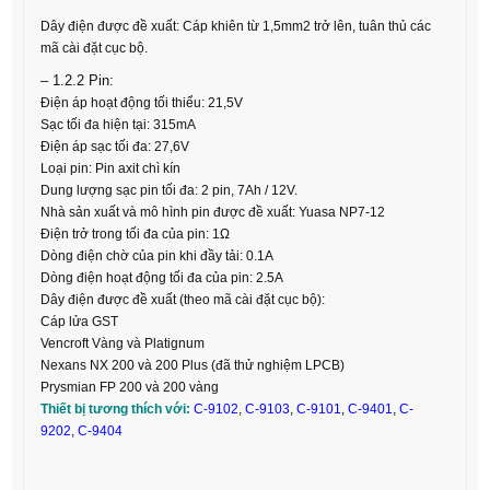
Dây điện được đề xuất: Cáp khiên từ 1,5mm2 trở lên, tuân thủ các
mã cài đặt cục bộ.
– 1.2.2 Pin:
Điện áp hoạt động tối thiểu: 21,5V
Sạc tối đa hiện tại: 315mA
Điện áp sạc tối đa: 27,6V
Loại pin: Pin axit chì kín
Dung lượng sạc pin tối đa: 2 pin, 7Ah / 12V.
Nhà sản xuất và mô hình pin được đề xuất: Yuasa NP7-12
Điện trở trong tối đa của pin: 1Ω
Dòng điện chờ của pin khi đầy tải: 0.1A
Dòng điện hoạt động tối đa của pin: 2.5A
Dây điện được đề xuất (theo mã cài đặt cục bộ):
Cáp lửa GST
Vencroft Vàng và Platignum
Nexans NX 200 và 200 Plus (đã thử nghiệm LPCB)
Prysmian FP 200 và 200 vàng
Thiết bị tương thích với:
C-9102
,
C-9103
,
C-9101
,
C-9401
,
C-
9202
,
C-9404