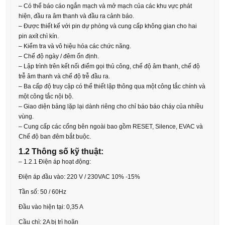
– Có thể báo cáo ngắn mạch và mở mạch của các khu vực phát
hiện, đầu ra âm thanh và đầu ra cảnh báo.
– Được thiết kế với pin dự phòng và cung cấp không gian cho hai
pin axít chì kín.
– Kiểm tra và vô hiệu hóa các chức năng.
– Chế độ ngày / đêm ổn định.
– Lập trình trên kết nối điểm gọi thủ công, chế độ âm thanh, chế độ
trễ âm thanh và chế độ trễ đầu ra.
– Ba cấp độ truy cập có thể thiết lập thông qua một công tắc chính và
một công tắc nội bộ.
– Giao diện bảng lặp lại dành riêng cho chỉ báo báo cháy của nhiều
vùng.
– Cung cấp các cổng bên ngoài bao gồm RESET, Silence, EVAC và
Chế độ ban đêm bắt buộc.
1.2 Thông số kỹ thuật:
– 1.2.1 Điện áp hoạt động:
Điện áp đầu vào: 220 V / 230VAC 10% -15%
Tần số: 50 / 60Hz
Đầu vào hiện tại: 0,35 A
Cầu chì: 2A bị trì hoãn