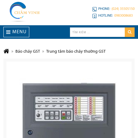
PHONE:
(024) 35505150
HOTLINE:
0983008683
MENU
Báo cháy GST
Trung tâm báo cháy thường GST