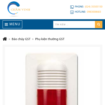
PHONE:
(024) 35505150
HOTLINE:
0983008683
MENU
Báo cháy GST
Phụ kiện thường GST