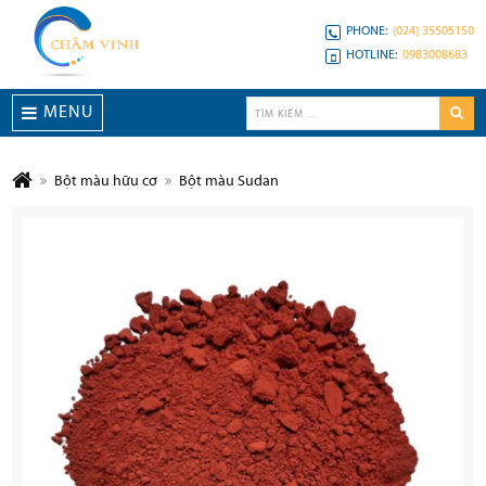
PHONE:
(024) 35505150
HOTLINE:
0983008683
MENU
Bột màu hữu cơ
Bột màu Sudan