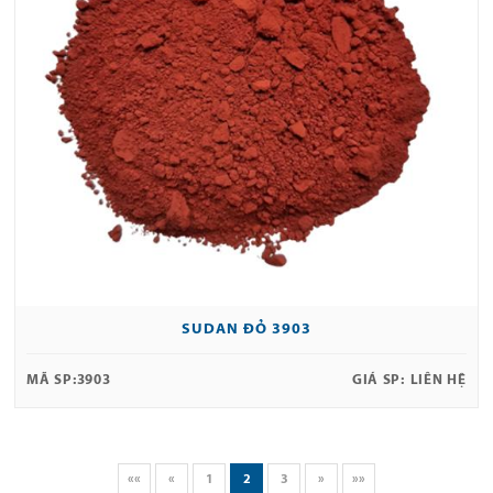
SUDAN ĐỎ 3903
MÃ SP:
3903
GIÁ SP:
LIÊN HỆ
««
«
1
2
3
»
»»