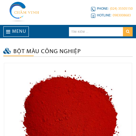
PHONE:
(024) 35505150
HOTLINE:
0983008683
MENU
BỘT MÀU CÔNG NGHIỆP