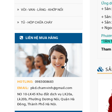
Ứng d
+ Sản 
VÒI - VAN - LĂNG - KHỚP NỐI
+ Sản 
+ Sản 
TỦ - HỘP CHỮA CHÁY
+ Ngoà
Phươn
LIÊN HỆ MUA HÀNG
“TẬN 
Tham 
SẢ
HOTLINE:
0983008683
EMAIL:
pkd.chamvinh@gmail.com
NO 10-LK45 Khu đất dịch vụ LK20a,
Lk20b, Phường Dương Nội, Quận Hà
Đông, Thành Phố Hà Nội.