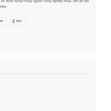
c rỡ, được dùng trong ngành công nghiệp nhựa, sơn để tạo
phẩm.
ok
Zalo