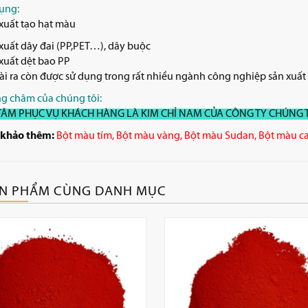
ụng:
xuất tạo hạt màu
xuất dây đai (PP,PET…), dây buộc
xuất dệt bao PP
i ra còn được sử dụng trong rất nhiều ngành công nghiệp sản xuất
g châm của chúng tôi:
TÂM PHỤC VỤ KHÁCH HÀNG LÀ KIM CHỈ NAM CỦA CÔNG TY CHÚNG T
khảo thêm:
Bột màu tím
,
Bột màu vàng
,
Bột màu Sudan
,
Bột màu c
N PHẨM CÙNG DANH MỤC