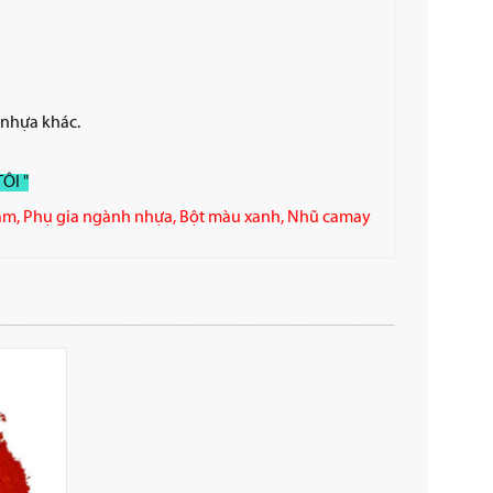
 nhựa khác.
ÔI "
am
,
Phụ gia ngành nhựa
,
Bột màu xanh
,
Nhũ camay