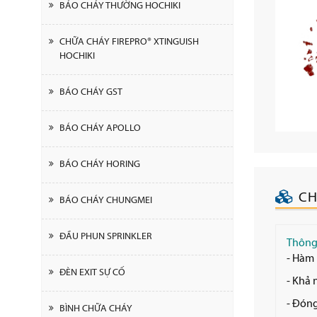
BÁO CHÁY THƯỜNG HOCHIKI
CHỮA CHÁY FIREPRO® XTINGUISH
HOCHIKI
BÁO CHÁY GST
BÁO CHÁY APOLLO
BÁO CHÁY HORING
CH
BÁO CHÁY CHUNGMEI
ĐẦU PHUN SPRINKLER
Thông 
- Hàm 
ĐÈN EXIT SỰ CỐ
- Khả 
- Đóng
BÌNH CHỮA CHÁY