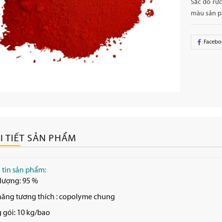
Sắc đỏ rự
màu sản 
Facebo
I TIẾT SẢN PHẨM
tin sản phẩm:
lượng: 95 %
năng tương thích : copolyme chung
 gói: 10 kg/bao