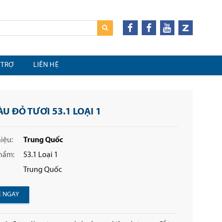
 TRỢ
LIÊN HỆ
U ĐỎ TƯƠI 53.1 LOẠI 1
iệu:
Trung Quốc
hẩm:
53.1 Loại 1
Trung Quốc
Ệ NGAY