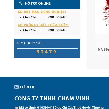
HỖ TRỢ ONLINE
KD BỘT MẦU CÔNG NGHIỆP:
Miss Châm:
0983008683
KD PHÒNG CHÁY CHỮA CHÁY:
Miss Châm:
0983008683
LƯỢT TRUY CẬP:
MÃ SP:
92479
LIÊN HỆ
CÔNG TY TNHH CHÂM VINH
Mã số thuế: 0103904180 do Chi Cục Thuế Huyện Thường