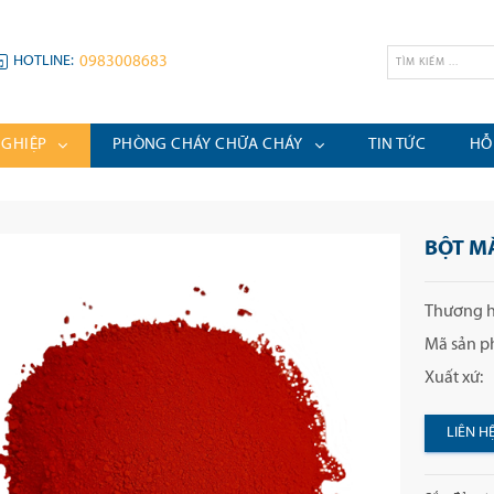
HOTLINE:
0983008683
NGHIỆP
PHÒNG CHÁY CHỮA CHÁY
TIN TỨC
HỖ
BỘT MÀ
Thương h
Mã sản p
Xuất xứ:
LIÊN H