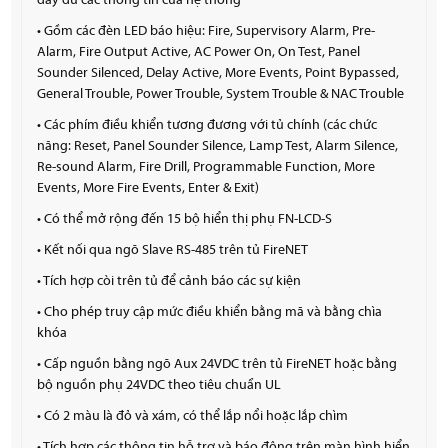
đầy đủ các thông tin của hệ thống
• Gồm các đèn LED báo hiệu: Fire, Supervisory Alarm, Pre-
Alarm, Fire Output Active, AC Power On, On Test, Panel
Sounder Silenced, Delay Active, More Events, Point Bypassed,
General Trouble, Power Trouble, System Trouble & NAC Trouble
• Các phím điều khiển tương đương với tủ chính (các chức
năng: Reset, Panel Sounder Silence, Lamp Test, Alarm Silence,
Re-sound Alarm, Fire Drill, Programmable Function, More
Events, More Fire Events, Enter & Exit)
• Có thể mở rộng đến 15 bộ hiển thị phụ FN-LCD-S
• Kết nối qua ngõ Slave RS-485 trên tủ FireNET
• Tích hợp còi trên tủ để cảnh báo các sự kiện
• Cho phép truy cập mức điều khiển bằng mã và bằng chìa
khóa
• Cấp nguồn bằng ngõ Aux 24VDC trên tủ FireNET hoặc bằng
bộ nguồn phụ 24VDC theo tiêu chuẩn UL
• Có 2 màu là đỏ và xám, có thể lắp nổi hoặc lắp chìm
• Tích hợp các thông tin hỗ trợ và báo động trên màn hình hiển