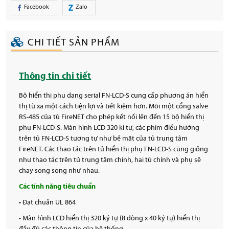
Facebook
Zalo
CHI TIẾT SẢN PHẨM
Thông tin chi tiết
Bộ hiển thị phụ dạng serial FN-LCD-S cung cấp phương án hiển
thị từ xa một cách tiện lợi và tiết kiệm hơn. Mỗi một cổng salve
RS-485 của tủ FireNET cho phép kết nối lên đến 15 bộ hiển thị
phụ FN-LCD-S. Màn hình LCD 320 kí tự, các phím điều hướng
trên tủ FN-LCD-S tương tự như bề mặt của tủ trung tâm
FireNET. Các thao tác trên tủ hiển thị phụ FN-LCD-S cũng giống
như thao tác trên tủ trung tâm chính, hai tủ chính và phụ sẽ
chạy song song như nhau.
Các tính năng tiêu chuẩn
• Đạt chuẩn UL 864
• Màn hình LCD hiển thị 320 ký tự (8 dòng x 40 ký tự) hiển thị