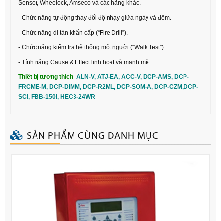
Sensor, Wheelock, Amseco và các hãng khác.
- Chức năng tự động thay đổi độ nhạy giữa ngày và đêm.
- Chức năng di tản khẩn cấp (“Fire Drill”).
- Chức năng kiểm tra hệ thống một người (“Walk Test”).
- Tính năng Cause & Effect linh hoạt và mạnh mẽ.
Thiết bị tương thích:
ALN-V
,
ATJ-EA
,
ACC-V
,
DCP-AMS
,
DCP-
FRCME-M
,
DCP-DIMM
,
DCP-R2ML
,
DCP-SOM-A
,
DCP-CZM
,
DCP-
SCI
,
FBB-150I
,
HEC3-24WR
SẢN PHẨM CÙNG DANH MỤC