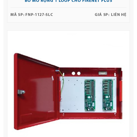
BO MỞ RỘNG 1 LOOP CHO FIRENET PLUS
MÃ SP:
FNP-1127-SLC
GIÁ SP:
LIÊN HỆ