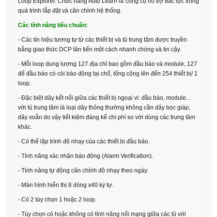
Loop Explorer. Chức năng Auto Learn là công cụ hỗ trợ đắc lực trong
quá trình lắp đặt và cân chỉnh hệ thống.
Các tính năng tiêu chuẩn:
- Các tín hiệu tương tự từ các thiết bị và tủ trung tâm được truyền
bằng giao thức DCP tân tiến một cách nhanh chóng và tin cậy.
- Mỗi loop dung lượng 127 địa chỉ bao gồm đầu báo và module, 127
đế đầu báo có còi báo động tại chổ, tổng cộng lên đến 254 thiết bị/ 1
loop.
- Đặc biệt dây kết nối giữa các thiết bị ngoại vi: đầu báo, module...
với tủ trung tâm là loại dây thông thường không cần dây bọc giáp,
dây xoắn do vậy tiết kiệm đáng kể chi phí so với dùng các trung tâm
khác.
- Có thể lập trình độ nhạy của các thiết bị đầu báo.
- Tính năng xác nhận báo động (Alarm Verification).
- Tính năng tự động cân chỉnh độ nhạy theo ngày.
- Màn hình hiển thị 8 dòng x40 ký tự.
- Có 2 tùy chọn 1 hoặc 2 loop.
- Tùy chọn có hoặc không có tính năng nối mạng giữa các tủ với