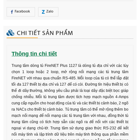
Facebook
Zalo
CHI TIẾT SẢN PHẨM
Thông tin chi tiết
Trung tâm dòng tủ FireNET Plus 1127 là dòng tủ địa chỉ với các tùy
chọn 1 loop hoặc 2 loop, mở rộng nối mạng các tủ trung tâm
FireNET với nhau qua chuẩn RS-485. Mỗi loop của tủ có thể lắp đặt
tối đa 127 thiết bị địa chỉ và 127 đế có còi. Đường tín hiệu thiết bị có
thể đi dây thường, không yêu cầu phải là loại dây đặc biệt bọc giáp
chống nhiễu. Mỗi tủ trung tâm được tích hợp mạch nguồn 4-Amps
cung cấp nguồn cho hoạt động của tủ và các thiết bị cảnh báo, 2 ngõ
ra NACs cho thiết bị cảnh báo. Tủ trung tâm có thể mở rộng thêm bo
mạch nối mạng để nối mạng các tủ trung tâm với nhau, đồng thời tủ
trung tâm cũng có tích hợp sẵn các ngõ ra để nối với các thiết bị
ngoại vi dạng chủ-tớ. Trung tâm sử dụng giao thức RS-232 để kết
nối máy tính và lập trình dữ liệu trên máy tính thông qua phần mềm