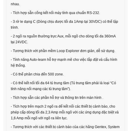
nhau.
- Tích hợp sẵn cổng kết nối máy tính qua chuẩn RS-232.
- 3 rờ le dạng C (Dòng chịu được tối đa 1Amp tại 30VDC) có thể lập
trình.
- 2 ngõ ra nguồn thường trực Aux, mỗi ngõ cho dòng tối đa 360mA
tại 24VDC.
- Tương thích với phần mềm Loop Explorer đơn giản, dễ sử dụng.
- Tính năng Auto-learn hỗ trợ mạnh mẽ cho việc lắp đặt và cấu hình
hệ thống.
- Có thể phân chia đến 500 zone.
- Có thể kết nối tối đa 64 tủ trung tâm (Tủ trung tâm phải là loại “Có
tính năng nối mạng các tủ trung tâm”).
- Tích hợp sẵn các phần hỗ trợ và thông tin trên màn hình .
- Tích hợp trên mạch 2 ngõ ra để kết nối các thiết bị cảnh báo, cho
phép cấp dòng tối đa 2,3 Amp mỗi ngõ với các ứng dụng đặc biệt và
1,6 Amp mỗi ngõ với ngõ ra liên tục.
- Tương thích với các thiết bị cảnh báo của các hãng Gentex, System