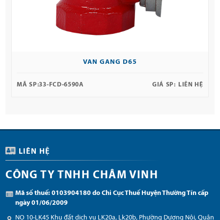
VAN GANG D65
MÃ SP:
33-FCD-6590A
GIÁ SP:
LIÊN HỆ
LIÊN HỆ
CÔNG TY TNHH CHÂM VINH
Mã số thuế: 0103904180 do Chi Cục Thuế Huyện Thường Tín cấp
ngày 01/06/2009
NO 10-LK45 Khu đất dịch vụ LK20a, Lk20b, Phường Dương Nội, Quận