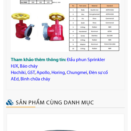
Tham khảo thêm thông tin:
Đầu phun Sprinkler
HJX
,
Báo cháy
Hochiki
,
GST
,
Apollo
,
Horing
,
Chungmei
,
Đèn sự cố
AEd
,
Bình chữa cháy
SẢN PHẨM CÙNG DANH MỤC