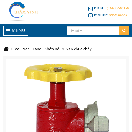
PHONE:
(024) 35505150
HOTLINE:
0983008683
MENU
Vòi - Van - Lăng - Khớp nối
Van chữa cháy