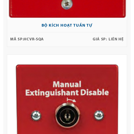
BỘ KÍCH HOẠT TUẦN TỰ
MÃ SP:
HCVR-SQA
GIÁ SP:
LIÊN HỆ