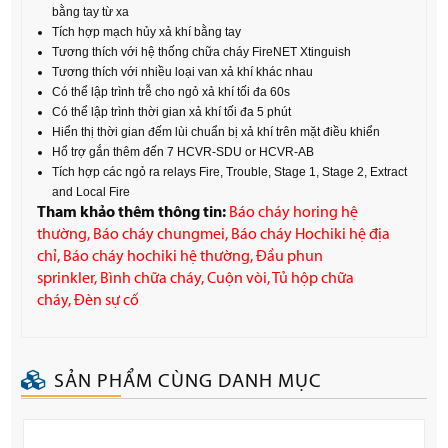
bằng tay từ xa
Tích hợp mạch hủy xả khí bằng tay
Tương thích với hệ thống chữa cháy FireNET Xtinguish
Tương thích với nhiều loại van xả khí khác nhau
Có thể lập trình trễ cho ngỏ xả khí tối đa 60s
Có thể lập trình thời gian xả khí tối đa 5 phút
Hiển thị thời gian đếm lùi chuẩn bị xả khí trên mặt điều khiển
Hổ trợ gắn thêm đến 7 HCVR-SDU or HCVR-AB
Tích hợp các ngỏ ra relays Fire, Trouble, Stage 1, Stage 2, Extract
and Local Fire
Tham khảo thêm thông tin:
Báo cháy horing hệ
thường
,
Báo cháy chungmei
,
Báo cháy Hochiki hệ địa
chỉ
,
Báo cháy hochiki hệ thường
,
Đầu phun
sprinkler
,
Bình chữa cháy
,
Cuộn vòi
,
Tủ hộp chữa
cháy
,
Đèn sự cố
SẢN PHẨM CÙNG DANH MỤC