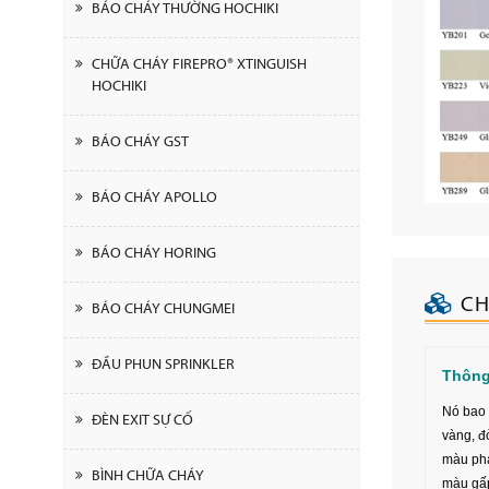
BÁO CHÁY THƯỜNG HOCHIKI
CHỮA CHÁY FIREPRO® XTINGUISH
HOCHIKI
BÁO CHÁY GST
BÁO CHÁY APOLLO
BÁO CHÁY HORING
CH
BÁO CHÁY CHUNGMEI
ĐẦU PHUN SPRINKLER
Thông 
Nó bao 
ĐÈN EXIT SỰ CỐ
vàng, đ
màu phả
BÌNH CHỮA CHÁY
màu gấp