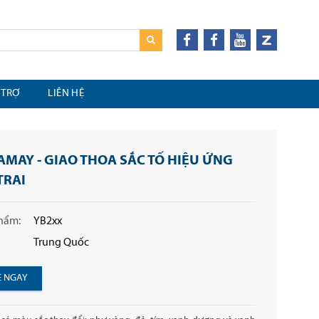
 TRỢ
LIÊN HỆ
AMAY - GIAO THOA SẮC TỐ HIỆU ỨNG
TRAI
hẩm:
YB2xx
Trung Quốc
Ệ NGAY