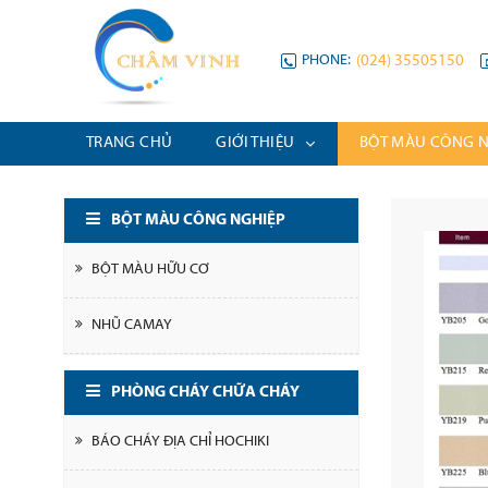
PHONE:
(024) 35505150
TRANG CHỦ
GIỚI THIỆU
BỘT MÀU CÔNG 
BỘT MÀU CÔNG NGHIỆP
BỘT MÀU HỮU CƠ
NHŨ CAMAY
PHÒNG CHÁY CHỮA CHÁY
BÁO CHÁY ĐỊA CHỈ HOCHIKI