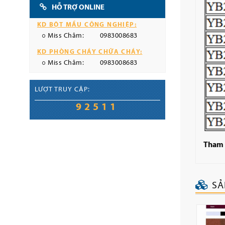
HỖ TRỢ ONLINE
KD BỘT MẦU CÔNG NGHIỆP:
Miss Châm:
0983008683
KD PHÒNG CHÁY CHỮA CHÁY:
Miss Châm:
0983008683
LƯỢT TRUY CẬP:
92511
Tham 
SẢ