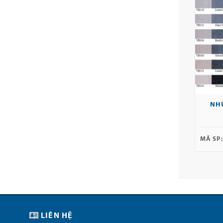
NH
MÃ SP:
LIÊN HỆ