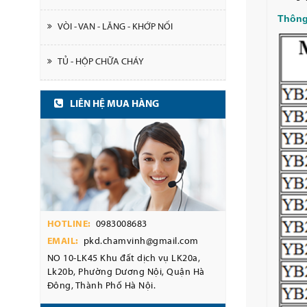
Thông
VÒI - VAN - LĂNG - KHỚP NỐI
TỦ - HỘP CHỮA CHÁY
LIÊN HỆ MUA HÀNG
HOTLINE:
0983008683
EMAIL:
pkd.chamvinh@gmail.com
NO 10-LK45 Khu đất dịch vụ LK20a,
Lk20b, Phường Dương Nội, Quận Hà
Đông, Thành Phố Hà Nội.