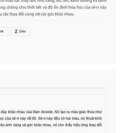
có màu sắc thay đổi: như vàng, đỏ, tím, xanh dương và xanh
ăng chống chịu thời tiết và độ ổn định hóa học của sê-ri này
àu sắc thay đổi cùng với các góc khác nhau.
ok
Zalo
 dày khác nhau của titan dioxide.
Nó tạo ra màu giao thoa như
c của sê-ri này rất tốt. Sê-ri này đều có hai màu, nó thoát khỏi
vào án
h sáng và góc khác nhau, nó cho thấy hiệu ứng thay đổi