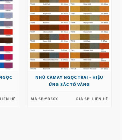
 NGỌC
NHŨ CAMAY NGỌC TRAI - HIỆU
ỨNG SẮC TỐ VÀNG
LIÊN HỆ
MÃ SP:
YB3XX
GIÁ SP:
LIÊN HỆ