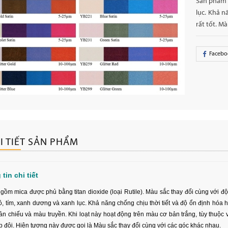
Sản phẩm 
lục. Khả n
rất tốt. M
Facebo
I TIẾT SẢN PHẨM
tin chi tiết
gồm mica được phủ bằng titan dioxide (loại Rutile).
Màu sắc thay đổi cùng với độ
ỏ, tím, xanh dương và xanh lục.
Khả năng chống chịu thời tiết và độ ổn định hóa họ
n chiếu và màu truyền.
Khi loạt này hoạt động trên màu cơ bản trắng, tùy thuộc 
 đôi.
Hiện tượng này được gọi là Màu sắc thay đổi cùng với các góc khác nhau.