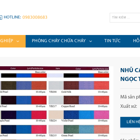
HOTLINE:
0983008683
NGHIỆP
PHÒNG CHÁY CHỮA CHÁY
TIN TỨC
HỖ
NHŨ C
NGỌC 
Mã sản p
Xuất xứ:
LIÊN H