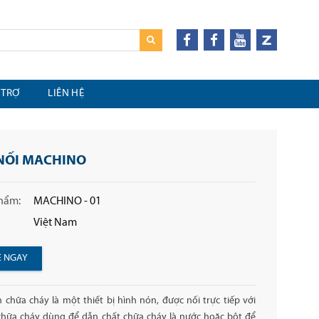
 TRỢ
LIÊN HỆ
NỐI MACHINO
hẩm:
MACHINO - 01
Việt Nam
Ệ NGAY
chữa cháy là một thiết bị hình nón, được nối trực tiếp với
chữa cháy dùng để dẫn chất chữa cháy là nước hoặc bột để