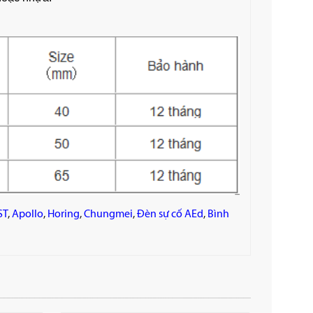
ST
,
Apollo
,
Horing
,
Chungmei
,
Đèn sự cố AEd
,
Bình