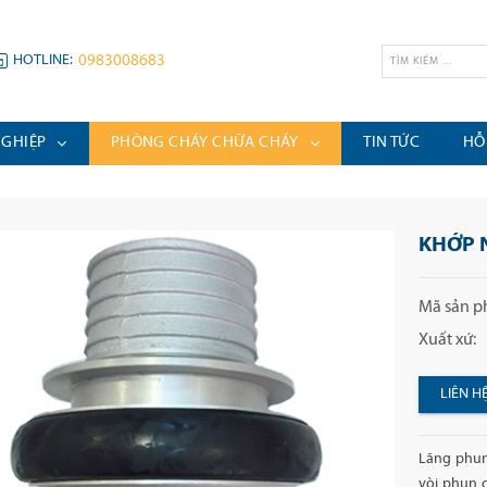
HOTLINE:
0983008683
NGHIỆP
PHÒNG CHÁY CHỮA CHÁY
TIN TỨC
HỖ
KHỚP 
Mã sản p
Xuất xứ:
LIÊN H
Lăng phun 
vòi phun 