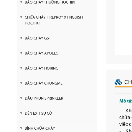
BÁO CHÁY THƯỜNG HOCHIKI
CHỮA CHÁY FIREPRO® XTINGUISH
HOCHIKI
BÁO CHÁY GST
BÁO CHÁY APOLLO
BÁO CHÁY HORING
CH
BÁO CHÁY CHUNGMEI
ĐẦU PHUN SPRINKLER
Mô tả
- Khớp
ĐÈN EXIT SỰ CỐ
chữa 
việc 
BÌNH CHỮA CHÁY
- Khớ