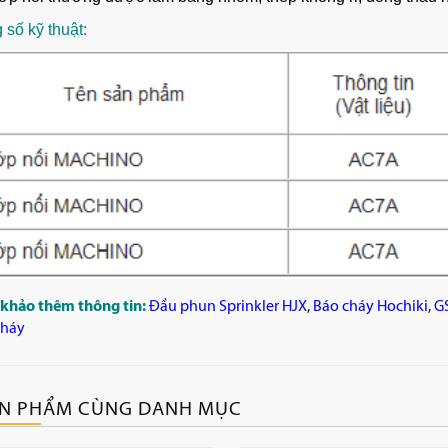
 số kỹ thuật:
khảo thêm thông tin:
Đầu phun Sprinkler HJX
,
Báo cháy Hochiki
,
G
cháy
N PHẨM CÙNG DANH MỤC