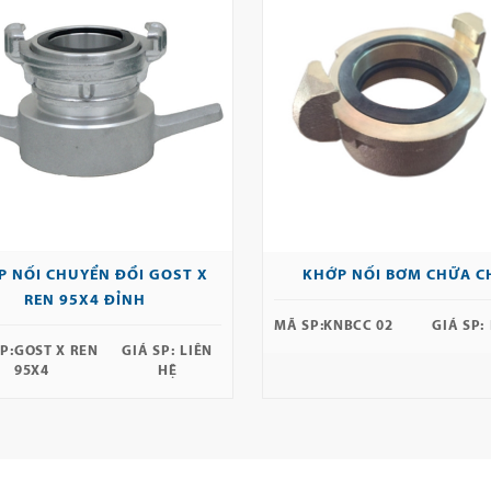
P NỐI CHUYỂN ĐỔI GOST X
KHỚP NỐI BƠM CHỮA C
REN 95X4 ĐỈNH
MÃ SP:
KNBCC 02
GIÁ SP:
P:
GOST X REN
GIÁ SP:
LIÊN
95X4
HỆ