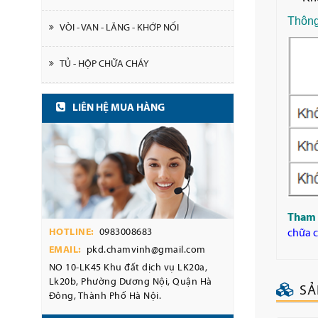
Thông
VÒI - VAN - LĂNG - KHỚP NỐI
TỦ - HỘP CHỮA CHÁY
LIÊN HỆ MUA HÀNG
Tham 
HOTLINE:
0983008683
chữa 
EMAIL:
pkd.chamvinh@gmail.com
NO 10-LK45 Khu đất dịch vụ LK20a,
Lk20b, Phường Dương Nội, Quận Hà
SẢ
Đông, Thành Phố Hà Nội.