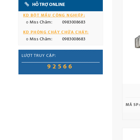
HỖ TRỢ ONLINE
KD BỘT MẦU CÔNG NGHIỆP:
Miss Châm:
0983008683
KD PHÒNG CHÁY CHỮA CHÁY:
Miss Châm:
0983008683
LƯỢT TRUY CẬP:
92566
MÃ SP: