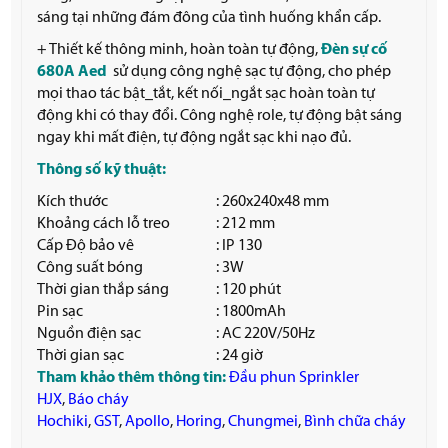
sáng tại những đám đông của tình huống khẩn cấp.
+ Thiết kế thông minh, hoàn toàn tự động,
Đèn sự cố
680A Aed
sử dụng công nghệ sạc tự động, cho phép
mọi thao tác bật_tắt, kết nối_ngắt sạc hoàn toàn tự
động khi có thay đổi. Công nghệ role, tự động bật sáng
ngay khi mất điện, tự động ngắt sạc khi nạo đủ.
Thông số kỹ thuật:
Kích thước
: 260x240x48 mm
Khoảng cách lỗ treo
: 212 mm
Cấp Độ bảo vê
: IP 130
Công suất bóng
: 3W
Thời gian thắp sáng
: 120 phút
Pin sạc
: 1800mAh
Nguồn điện sạc
: AC 220V/50Hz
Thời gian sạc
: 24 giờ
Tham khảo thêm thông tin:
Đầu phun Sprinkler
HJX
,
Báo cháy
Hochiki
,
GST
,
Apollo
,
Horing
,
Chungmei
,
Bình chữa cháy