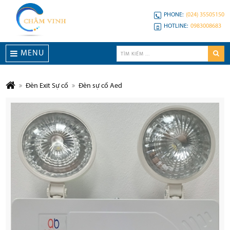
PHONE:
(024) 35505150
HOTLINE:
0983008683
MENU
Đèn Exit Sự cố
Đèn sự cố Aed