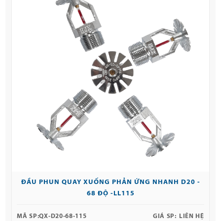
ĐẦU PHUN QUAY XUỐNG PHẢN ỨNG NHANH D20 -
68 ĐỘ -LL115
MÃ SP:
QX-D20-68-115
GIÁ SP:
LIÊN HỆ