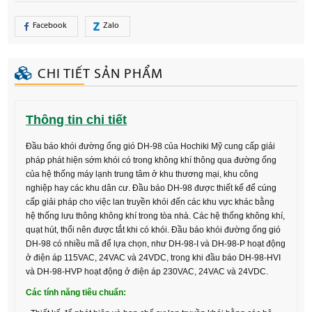
Facebook
Zalo
CHI TIẾT SẢN PHẨM
Thông tin chi tiết
Đầu báo khói đường ống gió DH-98 của Hochiki Mỹ cung cấp giải
pháp phát hiện sớm khói có trong không khí thông qua đường ống
của hệ thống máy lạnh trung tâm ở khu thương mại, khu công
nghiệp hay các khu dân cư. Đầu báo DH-98 được thiết kế để cúng
cấp giải pháp cho việc lan truyền khói đến các khu vực khác bằng
hệ thống lưu thông không khí trong tòa nhà. Các hệ thống không khí,
quạt hút, thổi nên được tắt khi có khói. Đầu báo khói đường ống gió
DH-98 có nhiều mã để lựa chọn, như DH-98-I và DH-98-P hoạt động
ở điện áp 115VAC, 24VAC và 24VDC, trong khi đầu báo DH-98-HVI
và DH-98-HVP hoạt động ở điện áp 230VAC, 24VAC và 24VDC.
Các tính năng tiêu chuẩn: