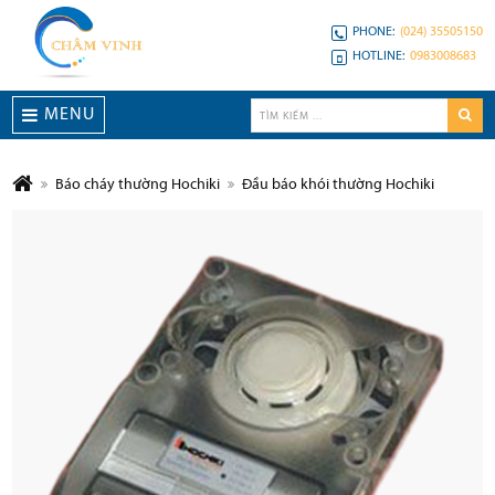
PHONE:
(024) 35505150
HOTLINE:
0983008683
MENU
Báo cháy thường Hochiki
Đầu báo khói thường Hochiki