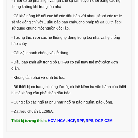
- Thiết kế để phát hiện và hạn chế sự lan truyền khói bằng các hệ
thống không khí trong tòa nhà.
- Có khả năng kế nối cục bộ các đầu báo với nhau, tất cả các rơ-le
sẽ tác động chỉ với 1 đầu báo báo cháy, cho phép tối đa 30 thiết bị
sử dụng chung một nguồn độc lập.
- Tương thích với các hệ thống tự động trong tòa nhà và hệ thống
báo cháy.
- Cài đặt nhanh chóng và dễ dàng.
- Đầu báo khói đặt trong bộ DH-98 có thể thay thế một cách đơn
giản.
- Không cần phải vệ sinh bộ lọc.
- Bộ thiết bị có trang bị công tắc từ, có thể kiểm tra vận hành của thiết
bị mà không cần phải tháo đầu báo.
- Cung cấp các ngõ ra phụ như ngõ ra báo nguồn, báo động.
- Đạt tiêu chuẩn UL268A.
Thiết bị tương thích:
HCV
,
HCA
,
HCP
,
RPP
,
RPS
,
DCP-CZM