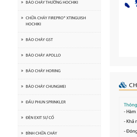
BÁO CHÁY THƯỜNG HOCHIKI
CHỮA CHÁY FIREPRO® XTINGUISH
HOCHIKI
BÁO CHÁY GST
BÁO CHÁY APOLLO
BÁO CHÁY HORING
CH
BÁO CHÁY CHUNGMEI
ĐẦU PHUN SPRINKLER
Thông 
- Hàm 
ĐÈN EXIT SỰ CỐ
- Khả 
- Đóng
BÌNH CHỮA CHÁY