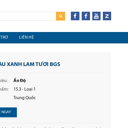
 TRỢ
LIÊN HỆ
ÀU XANH LAM TƯƠI BGS
iệu:
Ấn Độ
hẩm:
15.3 - Loại 1
Trung Quốc
Ệ NGAY