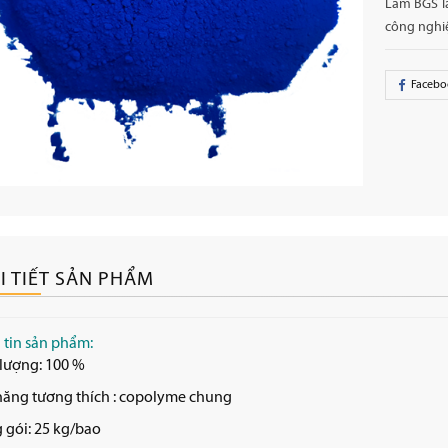
Lam BGS l
công nghi
Facebo
I TIẾT SẢN PHẨM
tin sản phẩm:
lượng: 100 %
năng tương thích : copolyme chung
 gói: 25 kg/bao