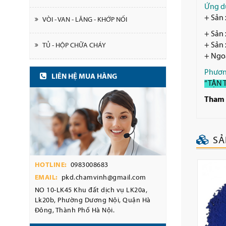
Ứng d
+ Sản 
VÒI - VAN - LĂNG - KHỚP NỐI
+ Sản 
+ Sản 
TỦ - HỘP CHỮA CHÁY
+ Ngoà
Phươn
LIÊN HỆ MUA HÀNG
“TẬN 
Tham 
SẢ
HOTLINE:
0983008683
EMAIL:
pkd.chamvinh@gmail.com
NO 10-LK45 Khu đất dịch vụ LK20a,
Lk20b, Phường Dương Nội, Quận Hà
Đông, Thành Phố Hà Nội.