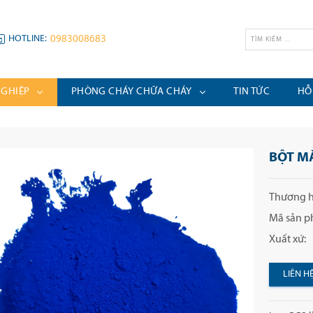
HOTLINE:
0983008683
NGHIỆP
PHÒNG CHÁY CHỮA CHÁY
TIN TỨC
HỖ
BỘT M
Thương h
Mã sản p
Xuất xứ:
LIÊN H