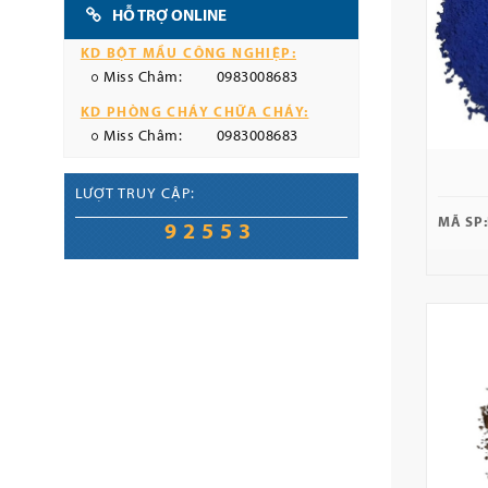
HỖ TRỢ ONLINE
KD BỘT MẦU CÔNG NGHIỆP:
Miss Châm:
0983008683
KD PHÒNG CHÁY CHỮA CHÁY:
Miss Châm:
0983008683
LƯỢT TRUY CẬP:
MÃ SP:
92553