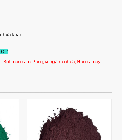
 nhựa khác.
ÔI "
n
,
Bột màu cam
,
Phụ gia ngành nhựa
,
Nhũ camay