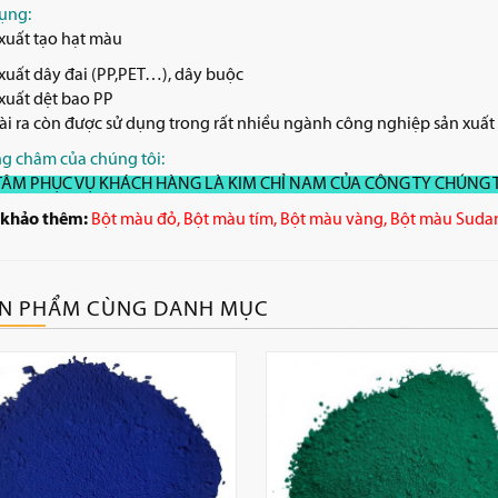
ụng:
xuất tạo hạt màu
xuất dây đai (PP,PET…), dây buộc
xuất dệt bao PP
i ra còn được sử dụng trong rất nhiều ngành công nghiệp sản xuất
g châm của chúng tôi:
TÂM PHỤC VỤ KHÁCH HÀNG LÀ KIM CHỈ NAM CỦA CÔNG TY CHÚNG T
khảo thêm:
Bột màu đỏ
,
Bột màu tím
,
Bột màu vàng
,
Bột màu Suda
N PHẨM CÙNG DANH MỤC