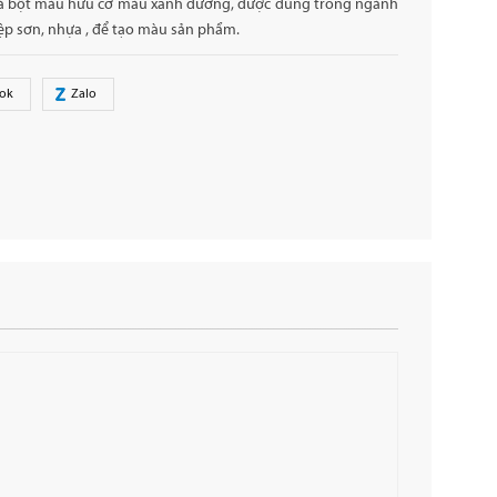
à bột màu hữu cơ màu xanh dương, được dùng trong ngành
ệp sơn, nhựa , để tạo màu sản phẩm.
ok
Zalo